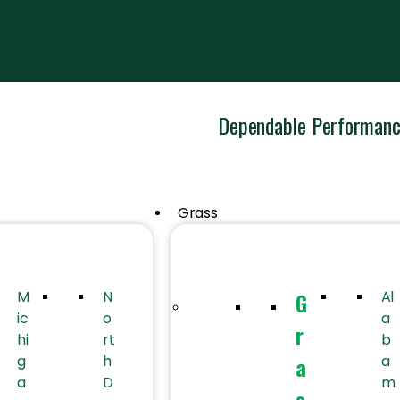
Dependable Performan
Grass
M
N
G
Al
ic
o
a
r
hi
rt
b
g
h
a
a
a
D
m
s