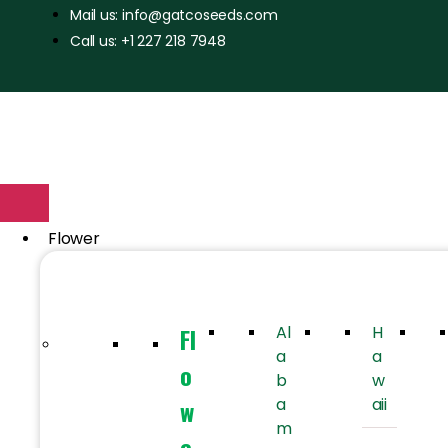
Mail us: info@gatcoseeds.com
Call us: +1 227 218 7948
Flower
Fl
Al
H
a
a
o
b
w
w
a
aii
m
e