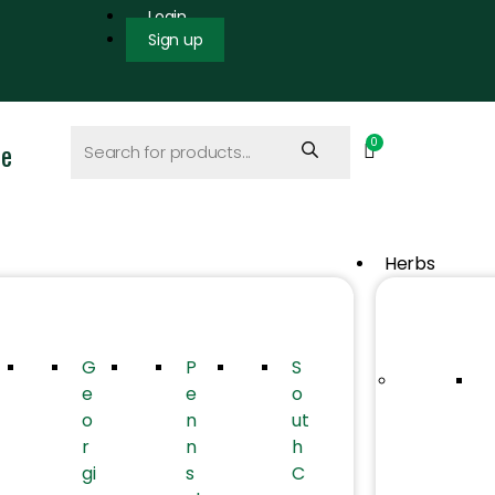
Login
Sign up
ce
Herbs
G
P
S
e
e
o
o
n
ut
r
n
h
gi
s
C