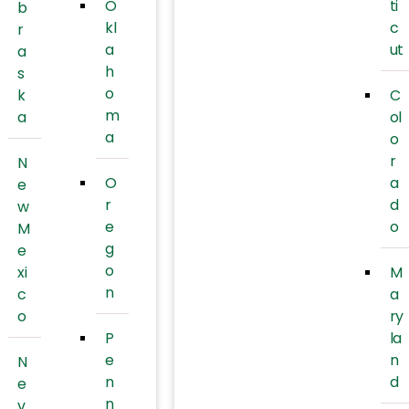
O
ti
b
kl
c
r
a
ut
a
h
s
o
k
C
m
a
ol
a
o
r
N
O
a
e
r
d
w
e
o
M
g
e
o
xi
M
n
c
a
o
ry
P
la
e
n
N
n
d
e
n
v